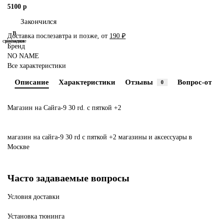
5100 р
Закончился
В
В
Доставка послезавтра и позже, от
190 ₽
сравнение
закладки
Бренд
NO NAME
Все характеристики
Описание
Характеристики
Отзывы
Вопрос-отве
0
Магазин на Сайга-9 30 rd. с пяткой +2
магазин
на
сайга-9
30
rd
с
пяткой
+2
магазины
и
аксессуары
в
Москве
Часто задаваемые вопросы
Условия доставки
Установка тюнинга