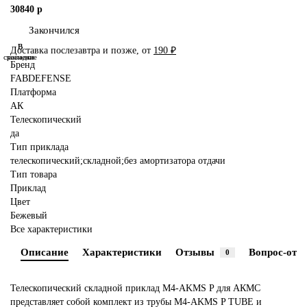
30840 р
Закончился
В
В
Доставка послезавтра и позже, от
190 ₽
сравнение
закладки
Бренд
FABDEFENSE
Платформа
АК
Телескопический
да
Тип приклада
телескопический;складной;без амортизатора отдачи
Тип товара
Приклад
Цвет
Бежевый
Все характеристики
Описание
Характеристики
Отзывы
Вопрос-отве
0
Телескопический складной приклад M4-AKMS P для АКМС
представляет собой комплект из трубы M4-AKMS P TUBE и