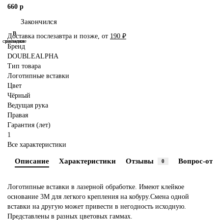
660 р
Закончился
В
В
Доставка послезавтра и позже, от
190 ₽
сравнение
закладки
Бренд
DOUBLEALPHA
Тип товара
Логотипные вставки
Цвет
Чёрный
Ведущая рука
Правая
Гарантия (лет)
1
Все характеристики
Описание
Характеристики
Отзывы
Вопрос-отве
0
Логотипные вставки в лазерной обработке. Имеют клейкое
основание 3М для легкого крепления на кобуру.Смена одной
вставки на другую может привести в негодность исходную.
Представлены в разных цветовых гаммах.