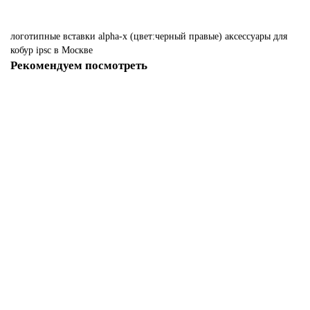
логотипные
вставки
alpha-x
(цвет:черный
правые)
аксессуары
для
кобур
ipsc
в Москве
Рекомендуем посмотреть
-62%
Логотипные вставки Alpha-X (цвет:черный, левые)
Нет в наличии
250 р
660 р
Закончился
-62%
Логотипные вставки Alpha-X (цвет:синий, левые)