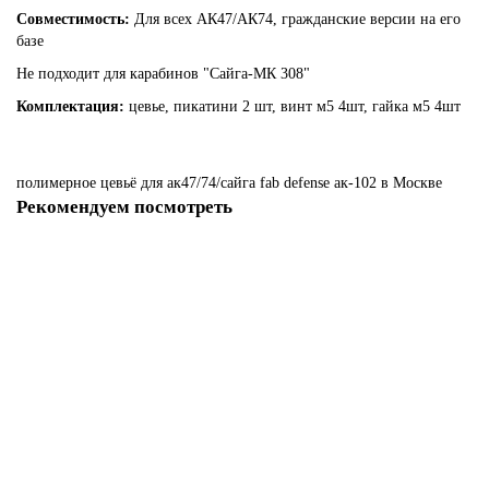
Совместимость:
Для всех АК47/АК74, гражданские версии на его
базе
Не подходит для карабинов "Сайга-МК 308"
Комплектация:
цевье, пикатини 2 шт, винт м5 4шт, гайка м5 4шт
полимерное
цевьё
для
ак47/74/сайга
fab
defense
ак-102
в Москве
Рекомендуем посмотреть
Полимерное цевьё для АК47/74/Сайга FAB Defense
Нет в наличии
7 отзывов
10540 р
Закончился