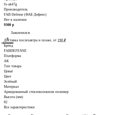
fx-ak47g
Производитель
FAB Defense (ФАБ Дефенс)
Нет в наличии
9300 р
Закончился
В
В
Доставка послезавтра и позже, от
190 ₽
сравнение
закладки
Бренд
FABDEFENSE
Платформа
АК
Тип товара
Цевьё
Цвет
Зелёный
Материал
Армированный стекловолокном полимер
Высота (мм)
82
Все характеристики