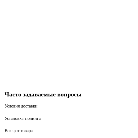
Полимерная планка Пикатинни на M-LOK цевья Vanguard, 7 слотов FAB
Defense
Нет в наличии
1900 р
Закончился
Часто задаваемые вопросы
Условия доставки
Установка тюнинга
Возврат товара