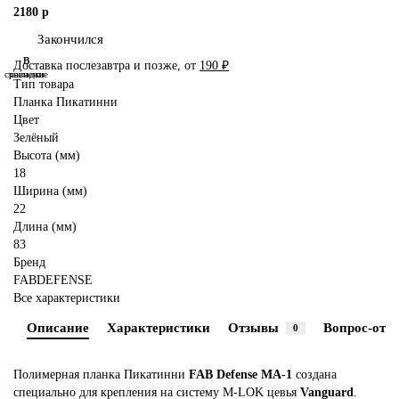
2180 р
Закончился
В
В
Доставка послезавтра и позже, от
190 ₽
сравнение
закладки
Тип товара
Планка Пикатинни
Цвет
Зелёный
Высота (мм)
18
Ширина (мм)
22
Длина (мм)
83
Бренд
FABDEFENSE
Все характеристики
Описание
Характеристики
Отзывы
Вопрос-отве
0
Полимерная планка Пикатинни
FAB Defense MA-1
создана
специально для крепления на систему M-LOK цевья
Vanguard
.