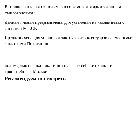
Выполнена планка из полимерного композита армированным
стекловолокном.
Данные планки предназначены для установки на любые цевья с
системой M-LOK.
Предназначена для установки тактических аксессуаров совместимых
с планками Пикатинни.
полимерная
планка
пикатинни
ma-1
fab
defense
планки
и
кронштейны
в Москве
Рекомендуем посмотреть
-40%
Полимерная планка Пикатинни MA-1 FAB Defense
В наличии ✓
1530 р
2560 р