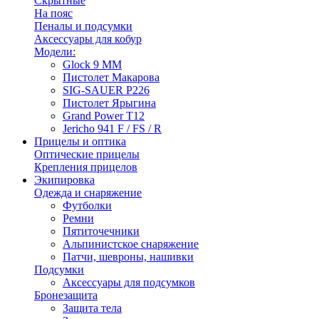
Скрытные
На пояс
Пеналы и подсумки
Аксессуары для кобур
Модели:
Glock 9 ММ
Пистолет Макарова
SIG-SAUER P226
Пистолет Ярыгина
Grand Power T12
Jericho 941 F / FS / R
Прицелы и оптика
Оптические прицелы
Крепления прицелов
Экипировка
Одежда и снаряжение
Футболки
Ремни
Пятиточечники
Альпинистское снаряжение
Патчи, шевроны, нашивки
Подсумки
Аксессуары для подсумков
Бронезащита
Защита тела