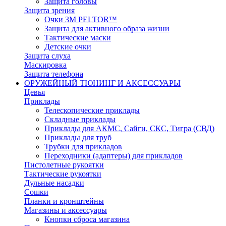
Защита головы
Защита зрения
Очки 3М PELTOR™
Защита для активного образа жизни
Тактические маски
Детские очки
Защита слуха
Маскировка
Защита телефона
ОРУЖЕЙНЫЙ ТЮНИНГ И АКСЕССУАРЫ
Цевья
Приклады
Телескопические приклады
Складные приклады
Приклады для АКМС, Сайги, СКС, Тигра (СВД)
Приклады для труб
Трубки для прикладов
Переходники (адаптеры) для прикладов
Пистолетные рукоятки
Тактические рукоятки
Дульные насадки
Сошки
Планки и кронштейны
Магазины и аксессуары
Кнопки сброса магазина