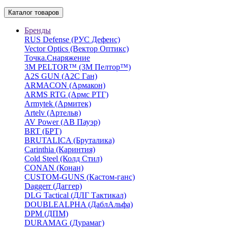
Каталог товаров
Бренды
RUS Defense (РУС Дефенс)
Vector Optics (Вектор Оптикc)
Точка.Снаряжение
3М PELTOR™ (3М Пелтор™)
A2S GUN (А2С Ган)
ARMACON (Армакон)
ARMS RTG (Армс РТГ)
Armytek (Армитек)
Artelv (Артельв)
AV Power (АВ Пауэр)
BRT (БРТ)
BRUTALICA (Бруталика)
Carinthia (Каринтия)
Cold Steel (Колд Стил)
CONAN (Конан)
CUSTOM-GUNS (Кастом-ганс)
Daggerr (Даггер)
DLG Tactical (ДЛГ Тактикал)
DOUBLEALPHA (ДаблАльфа)
DPM (ДПМ)
DURAMAG (Дурамаг)