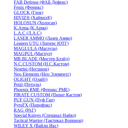
FAB Defense (ФАБ Дефенс)
Fenix (Феникс)
GLOCK (Глок)
HIVIZ® (Хайвиз®)
HOLOSUN (Холосан)
K.Arma (К.Арма)
L.A.C (Л.А.С)
LASER AMMO (Лазер Аммо)
Leapers UTG (Липерс ЮТГ)
MAGLULA (Маглула)
MAGPUL (Магпул)
MR.BLADE (Мистер Блэйд)
N.C.CUSTOM (Н.С.Кастом)
Negrini (Негрини)
Neo Elements (Нео Элементс)
OLIGHT (Олайт)
Petzl (Петцль)
Phoenix RME (Феникс РМЕ)
PIRATE CUSTOM (Пират Кастом)
PUF GUN (Пуф Ган)
PyroFX (Пирофэкс)
RAG (РАГ)
Special Knives (Спешиал Найвз)
Tactical Warrior (Тактикал Ворриор)
WILEY X (Вайли Икс)