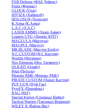
FAB Defense (ФАБ Дефенс)
Fenix (Феникс)
GLOCK (Глок)
HIVIZ® (Хайвиз®)
HOLOSUN (Холосан)
K.Arma (К.Арма)
L.A.C (Л.А.С)
LASER AMMO (Лазер Аммо)
Leapers UTG (Липерс ЮТГ)
MAGLULA (Маглула)
MAGPUL (Магпул)
MR.BLADE (Мистер Блэйд)
N.C.CUSTOM (Н.С.Кастом)
Negrini (Негрини)
Neo Elements (Нео Элементс)
OLIGHT (Олайт)
Petzl (Петцль)
Phoenix RME (Феникс РМЕ)
PIRATE CUSTOM (Пират Кастом)
PUF GUN (Пуф Ган)
PyroFX (Пирофэкс)
RAG (РАГ)
Special Knives (Спешиал Найвз)
Tactical Warrior (Тактикал Ворриор)
WILEY X (Вайли Икс)