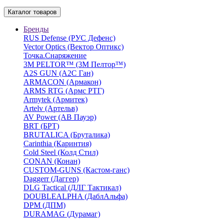
Каталог товаров
Бренды
RUS Defense (РУС Дефенс)
Vector Optics (Вектор Оптикc)
Точка.Снаряжение
3М PELTOR™ (3М Пелтор™)
A2S GUN (А2С Ган)
ARMACON (Армакон)
ARMS RTG (Армс РТГ)
Armytek (Армитек)
Artelv (Артельв)
AV Power (АВ Пауэр)
BRT (БРТ)
BRUTALICA (Бруталика)
Carinthia (Каринтия)
Cold Steel (Колд Стил)
CONAN (Конан)
CUSTOM-GUNS (Кастом-ганс)
Daggerr (Даггер)
DLG Tactical (ДЛГ Тактикал)
DOUBLEALPHA (ДаблАльфа)
DPM (ДПМ)
DURAMAG (Дурамаг)