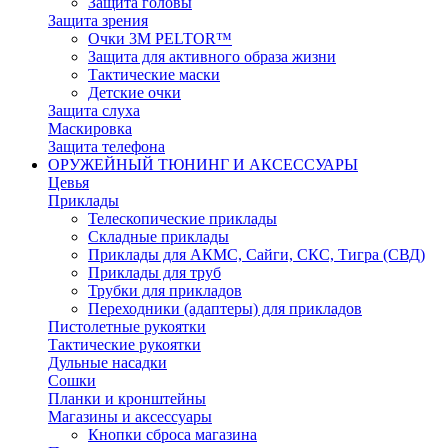
Защита головы
Защита зрения
Очки 3М PELTOR™
Защита для активного образа жизни
Тактические маски
Детские очки
Защита слуха
Маскировка
Защита телефона
ОРУЖЕЙНЫЙ ТЮНИНГ И АКСЕССУАРЫ
Цевья
Приклады
Телескопические приклады
Складные приклады
Приклады для АКМС, Сайги, СКС, Тигра (СВД)
Приклады для труб
Трубки для прикладов
Переходники (адаптеры) для прикладов
Пистолетные рукоятки
Тактические рукоятки
Дульные насадки
Сошки
Планки и кронштейны
Магазины и аксессуары
Кнопки сброса магазина