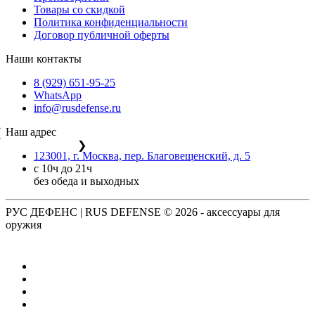
Товары со скидкой
Политика конфиденциальности
Договор публичной оферты
Наши контакты
8 (929) 651-95-25
WhatsApp
info@rusdefense.ru
Наш адрес
❮
❯
123001, г. Москва, пер. Благовещенский, д. 5
с 10ч до 21ч
без обеда и выходных
РУС ДЕФЕНС | RUS DEFENSE ©
2026 - аксессуары для
оружия