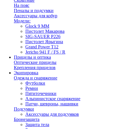
Скрытные
На пояс
Пеналы и подсумки
Аксессуары для кобур
Модели:
Glock 9 ММ
Пистолет Макарова
SIG-SAUER P226
Пистолет Ярыгина
Grand Power T12
Jericho 941 F / FS / R
Прицелы и оптика
Оптические прицелы
Крепления прицелов
Экипировка
Одежда и снаряжение
Футболки
Ремни
Пятиточечники
Альпинистское снаряжение
Патчи, шевроны, нашивки
Подсумки
Аксессуары для подсумков
Бронезащита
Защита тела