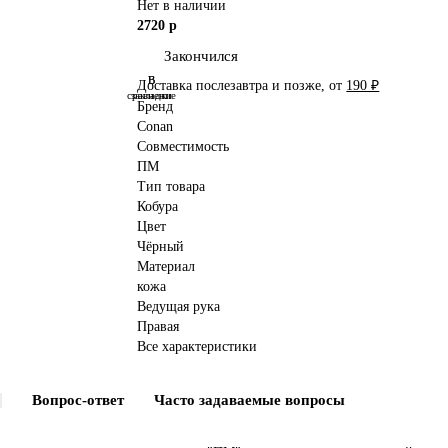
Нет в наличии
2720 р
Закончился
В
В
Доставка послезавтра и позже, от
190 ₽
сравнение
закладки
Бренд
Conan
Совместимость
ПМ
Тип товара
Кобура
Цвет
Чёрный
Материал
кожа
Ведущая рука
Правая
Все характеристики
Вопрос-ответ
Часто задаваемые вопросы