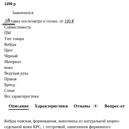
1490 р
Закончился
В
В
Доставка послезавтра и позже, от
190 ₽
сравнение
закладки
Совместимость
ПМ
Тип товара
Кобура
Цвет
Чёрный
Материал
кожа
Ведущая рука
Правая
Бренд
Conan
Все характеристики
Описание
Характеристики
Отзывы
Вопрос-отве
0
Кобура поясная, формованная, выполнена из натуральной шорно-
седельной кожи КРС, с отстрочкой, нанесением фирменного