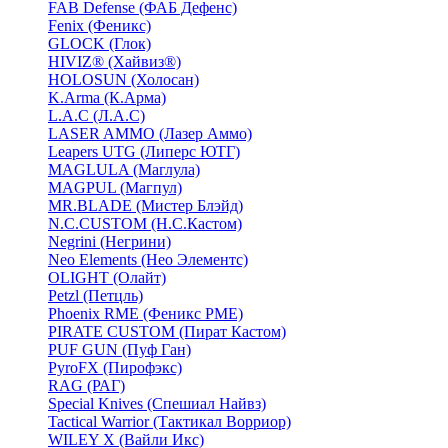
FAB Defense (ФАБ Дефенс)
Fenix (Феникс)
GLOCK (Глок)
HIVIZ® (Хайвиз®)
HOLOSUN (Холосан)
K.Arma (К.Арма)
L.A.C (Л.А.С)
LASER AMMO (Лазер Аммо)
Leapers UTG (Липерс ЮТГ)
MAGLULA (Маглула)
MAGPUL (Магпул)
MR.BLADE (Мистер Блэйд)
N.C.CUSTOM (Н.С.Кастом)
Negrini (Негрини)
Neo Elements (Нео Элементс)
OLIGHT (Олайт)
Petzl (Петцль)
Phoenix RME (Феникс РМЕ)
PIRATE CUSTOM (Пират Кастом)
PUF GUN (Пуф Ган)
PyroFX (Пирофэкс)
RAG (РАГ)
Special Knives (Спешиал Найвз)
Tactical Warrior (Тактикал Ворриор)
WILEY X (Вайли Икс)