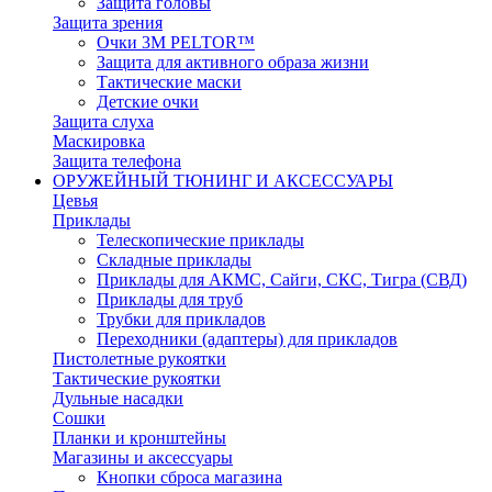
Защита головы
Защита зрения
Очки 3М PELTOR™
Защита для активного образа жизни
Тактические маски
Детские очки
Защита слуха
Маскировка
Защита телефона
ОРУЖЕЙНЫЙ ТЮНИНГ И АКСЕССУАРЫ
Цевья
Приклады
Телескопические приклады
Складные приклады
Приклады для АКМС, Сайги, СКС, Тигра (СВД)
Приклады для труб
Трубки для прикладов
Переходники (адаптеры) для прикладов
Пистолетные рукоятки
Тактические рукоятки
Дульные насадки
Сошки
Планки и кронштейны
Магазины и аксессуары
Кнопки сброса магазина