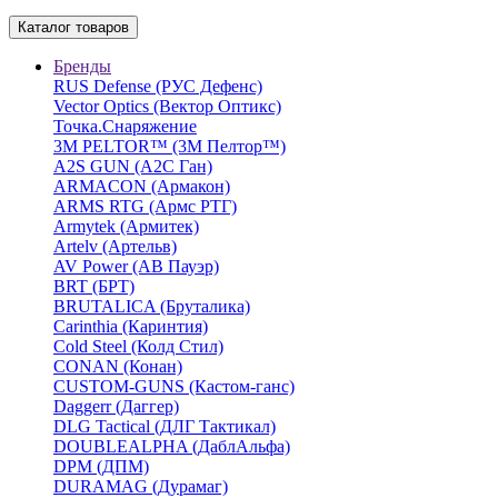
Каталог товаров
Бренды
RUS Defense (РУС Дефенс)
Vector Optics (Вектор Оптикc)
Точка.Снаряжение
3М PELTOR™ (3М Пелтор™)
A2S GUN (А2С Ган)
ARMACON (Армакон)
ARMS RTG (Армс РТГ)
Armytek (Армитек)
Artelv (Артельв)
AV Power (АВ Пауэр)
BRT (БРТ)
BRUTALICA (Бруталика)
Carinthia (Каринтия)
Cold Steel (Колд Стил)
CONAN (Конан)
CUSTOM-GUNS (Кастом-ганс)
Daggerr (Даггер)
DLG Tactical (ДЛГ Тактикал)
DOUBLEALPHA (ДаблАльфа)
DPM (ДПМ)
DURAMAG (Дурамаг)