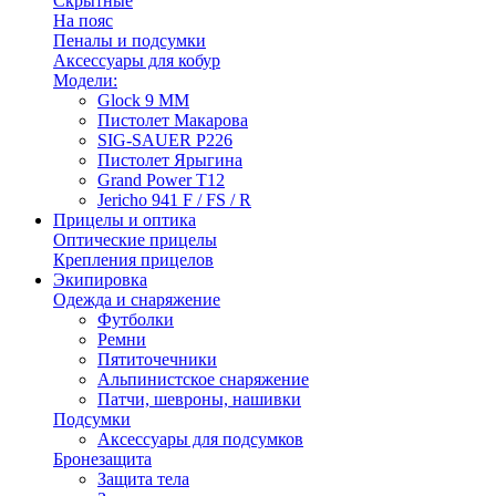
Скрытные
На пояс
Пеналы и подсумки
Аксессуары для кобур
Модели:
Glock 9 ММ
Пистолет Макарова
SIG-SAUER P226
Пистолет Ярыгина
Grand Power T12
Jericho 941 F / FS / R
Прицелы и оптика
Оптические прицелы
Крепления прицелов
Экипировка
Одежда и снаряжение
Футболки
Ремни
Пятиточечники
Альпинистское снаряжение
Патчи, шевроны, нашивки
Подсумки
Аксессуары для подсумков
Бронезащита
Защита тела