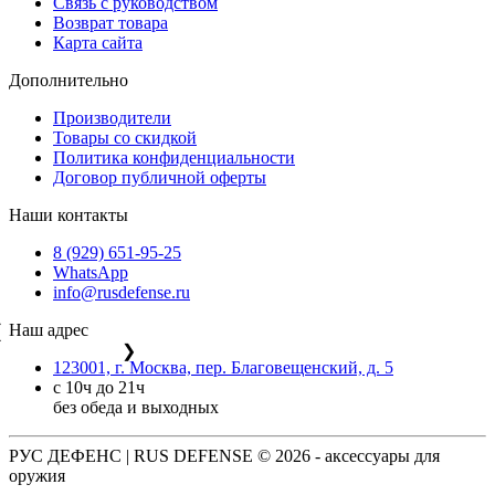
Связь с руководством
Возврат товара
Карта сайта
Дополнительно
Производители
Товары со скидкой
Политика конфиденциальности
Договор публичной оферты
Наши контакты
8 (929) 651-95-25
WhatsApp
info@rusdefense.ru
Наш адрес
❮
❯
123001, г. Москва, пер. Благовещенский, д. 5
с 10ч до 21ч
без обеда и выходных
РУС ДЕФЕНС | RUS DEFENSE ©
2026 - аксессуары для
оружия