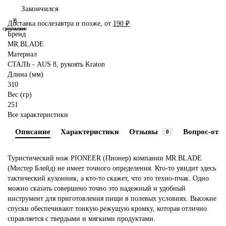
Закончился
В
В
Доставка послезавтра и позже, от
190 ₽
сравнение
закладки
Бренд
MR.BLADE
Материал
СТАЛЬ - AUS 8, рукоять Kraton
Длина (мм)
310
Вес (гр)
251
Все характеристики
Описание
Характеристики
Отзывы
Вопрос-отве
0
Туристический нож PIONEER (Пионер) компании MR.BLADE
(Мистер Блейд) не имеет точного определения. Кто-то увидит здесь
тактический кухонник, а кто-то скажет, что это техно-пчак. Одно
можно сказать совершено точно это надежный и удобный
инструмент для приготовления пищи в полевых условиях. Высокие
спуски обеспечивают тонкую режущую кромку, которая отлично
справляется с твердыми и мягкими продуктами.