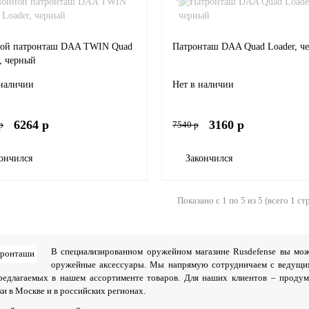
ой патронташ DAA TWIN Quad
Патронташ DAA Quad Loader, ч
, черный
 наличии
Нет в наличии
6264 р
3160 р
р
7540 р
ончился
Закончился
Показано с 1 по 5 из 5 (всего 1 ст
В специализированном оружейном магазине Rusdefense вы мож
оружейные аксессуары. Мы напрямую сотрудничаем с ведущими
редлагаемых в нашем ассортименте товаров. Для наших клиентов – продум
ки в Москве и в российских регионах.