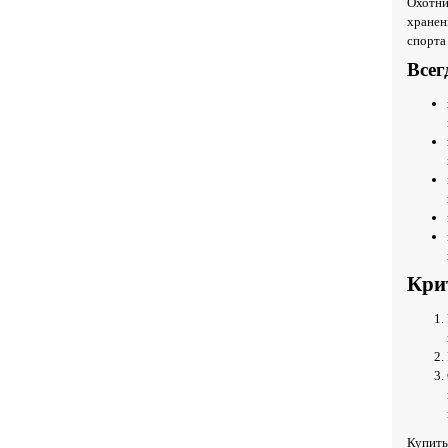
Охотни
хранен
спорта
Всег
Кри
Купить