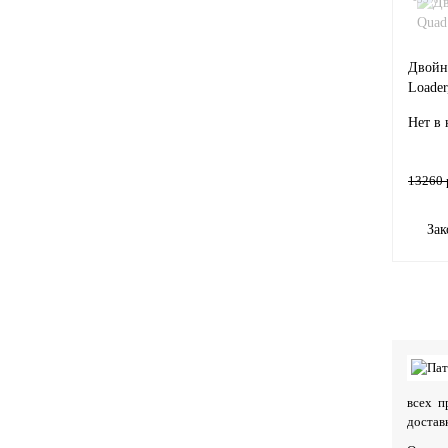
Двойн
Loader
Нет в
13260 
Зак
всех п
достав