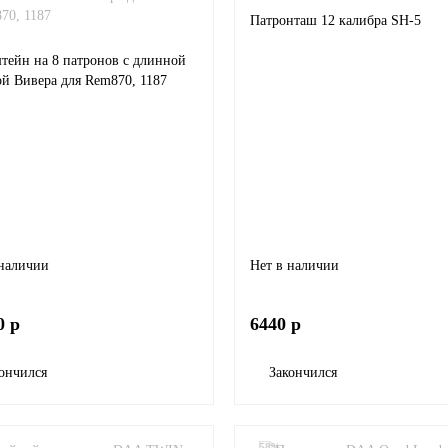
Патронташ 12 калибра SH-5
тейн на 8 патронов с длинной
ой Вивера для Rem870, 1187
 наличии
Нет в наличии
0 р
6440 р
ончился
Закончился
-58%