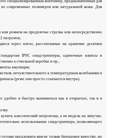
 это специализированный контейнер, предназначенный для
ы из современных полимеров или натуральной кожи. Для
 или ремнем на предплечье стрелка или непосредственно
12 патронов;
иеся через плечо, рассчитанные на хранение десятков
стандартам IPSC спидстрипперы, одиночные клипсы и
венно к ствольной коробке и пр.;
ементы амуниции;
кстиля, нечувствительного к температурным колебаниям и
рипасы (реже они просто ссыпаются внутрь).
 удобно и быстро выниматься как в открытых, так и в
елку.
 купить классический патронташ, а не модель на липучке,
очтительно использование спидстриппера, позволяющего
 готовы предложить вам не только брендовое качество, но