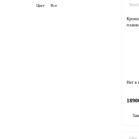
Цвет
Все
Кронш
планк
Нет в
1890
Зак
-53%