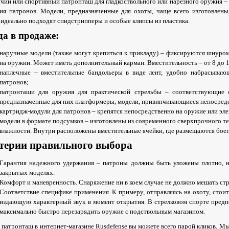
чий или спортивный патронташ для гладкоствольного или нарезного оружия –
ия патронов. Модели, предназначенные для охоты, чаще всего изготовлен
 идеально подходят спидстрипперы и особые клипсы из пластика.
да в продаже:
наручные модели (также могут крепиться к прикладу) – фиксируются шнуром
на оружии. Может иметь дополнительный карман. Вместительность – от 8 до 
наплечные – вместительные бандольеры в виде лент, удобно набрасывающ
патронов;
патронташи для оружия для практической стрельбы – соответствующие 
предназначенные для них платформеры, модели, привинчивающиеся непосредст
картридж-модули для патронов – крепятся непосредственно на оружие или эл
модели в формате подсумков – изготовлены из современного сверхпрочного те
влажности. Внутри расположены вместительные ячейки, где размещаются боеп
терии правильного выбора
Гарантия надежного удержания – патроны должны быть уложены плотно, но
закрытых моделях.
Комфорт и маневренность. Снаряжение ни в коем случае не должно мешать стр
Соответствие специфике применения. К примеру, отправляясь на охоту, стоит
издающую характерный звук в момент открытия. В стрелковом спорте предп
максимально быстро перезарядить оружие с подствольным магазином.
 патронташ в интернет-магазине Rusdefense вы можете всего парой кликов. Мы