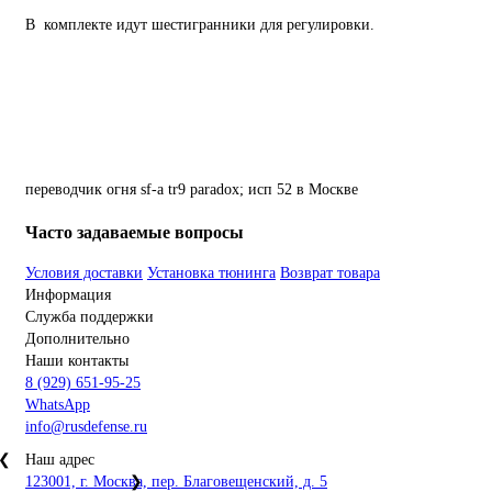
В комплекте идут шестигранники для регулировки.
переводчик
огня
sf-a
tr9
paradox;
исп
52
в Москве
Часто задаваемые вопросы
Условия доставки
Установка тюнинга
Возврат товара
Информация
Служба поддержки
Дополнительно
Наши контакты
8 (929) 651-95-25
WhatsApp
info@rusdefense.ru
❮
Наш адрес
123001, г. Москва, пер. Благовещенский, д. 5
❯