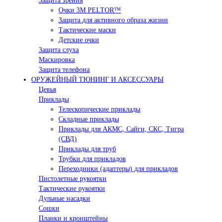
Защита зрения
Очки 3М PELTOR™
Защита для активного образа жизни
Тактические маски
Детские очки
Защита слуха
Маскировка
Защита телефона
ОРУЖЕЙНЫЙ ТЮНИНГ И АКСЕССУАРЫ
Цевья
Приклады
Телескопические приклады
Складные приклады
Приклады для АКМС, Сайги, СКС, Тигра
(СВД)
Приклады для труб
Трубки для прикладов
Переходники (адаптеры) для прикладов
Пистолетные рукоятки
Тактические рукоятки
Дульные насадки
Сошки
Планки и кронштейны