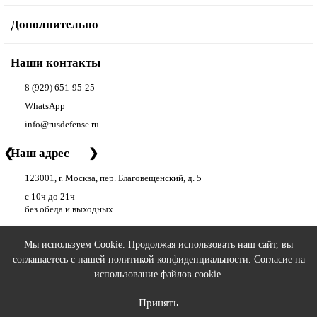
Дополнительно
Наши контакты
8 (929) 651-95-25
WhatsApp
info@rusdefense.ru
❮
Наш адрес
❯
123001, г. Москва, пер. Благовещенский, д. 5
с 10ч до 21ч
без обеда и выходных
Мы используем Cookie. Продолжая использовать наш сайт, вы
соглашаетесь с нашей
политикой конфиденциальности
. Согласие на
РУС ДЕФЕНС | RUS DEFENSE ©
2026 - аксессуары для оружия
использование файлов cookie.
Принять