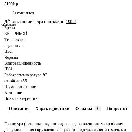
51000 р
Закончился
В
В
Доставка послезавтра и позже, от
190 ₽
сравнение
закладки
Бренд
КБ ПРИБОЙ
Тип товара
наушники
Цвет
Чёрный
Влагозащищенность
IP64
Рабочая температура °C
от -40 до+55
Шумоподавление
Активное
Все характеристики
Описание
Характеристики
Отзывы
Вопрос-отве
0
Гарнитура (активные наушники) оснащена внешним микрофонам
для улавливания окружающих звуков и поддержки связи с членами