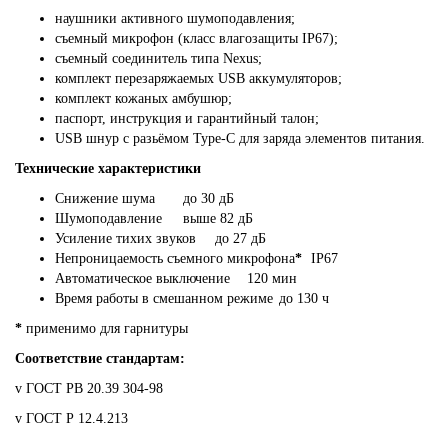
наушники активного шумоподавления;
съемный микрофон (класс влагозащиты IP67);
съемный соединитель типа Nexus;
комплект перезаряжаемых USB аккумуляторов;
комплект кожаных амбушюр;
паспорт, инструкция и гарантийный талон;
USB шнур с разьёмом Type-C для заряда элементов питания.
Технические характеристики
Снижение шума
до 30 дБ
Шумоподавление
выше 82 дБ
Усиление тихих звуков
до 27 дБ
Непроницаемость съемного микрофона
*
IP67
Автоматическое выключение
120 мин
Время работы в смешанном режиме
до 130 ч
*
применимо для гарнитуры
Соответствие стандартам:
v ГОСТ РВ 20.39 304-98
v ГОСТ Р 12.4.213