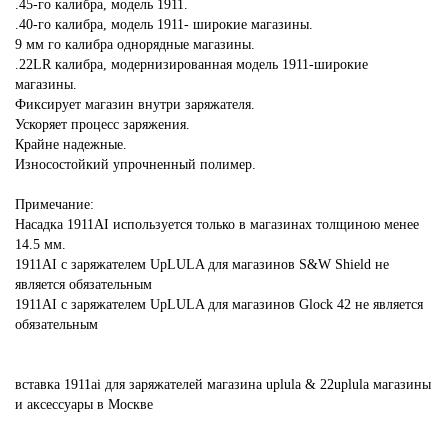
.45-го калибра, модель 1911.
.40-го калибра, модель 1911- широкие магазины.
9 мм го калибра однорядные магазины.
.22LR калибра, модернизированная модель 1911-широкие
магазины.
Фиксирует магазин внутри заряжателя.
Ускоряет процесс заряжения.
Крайне надежные.
Износостойкий упрочненный полимер.
Примечание:
Насадка 1911AI используется только в магазинах толщиною менее
14.5 мм.
1911AI с заряжателем UpLULA для магазинов S&W Shield не
является обязательным
1911AI с заряжателем UpLULA для магазинов Glock 42 не является
обязательным
вставка
1911ai
для
заряжателей
магазина
uplula
&
22uplula
магазины
и
аксессуары
в Москве