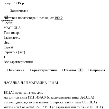
1715 р
1920 р
Закончился
В
В
Доставка послезавтра и позже, от
190 ₽
сравнение
закладки
Бренд
MAGLULA
Тип товара
Заряжатель
Цвет
Серый
Гарантия (лет)
1
Все характеристики
Описание
Характеристики
Отзывы
Вопрос-отве
0
НАСАДКА ДЛЯ МАГАЗИНА 1911AI
1911AI предназначена для:
магазинов типа 1911 .45ACP (с заряжателями типа UpLULA)
9 мм-х однорядных магазинов (с заряжателями типа UpLULA)
магазинов Converted .22LR 1911 (с заряжателями типа 22UpLULA)