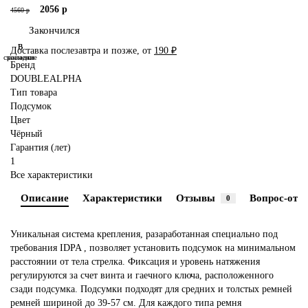
2056 р
4560 р
Закончился
В
В
Доставка послезавтра и позже, от
190 ₽
сравнение
закладки
Бренд
DOUBLEALPHA
Тип товара
Подсумок
Цвет
Чёрный
Гарантия (лет)
1
Все характеристики
Описание
Характеристики
Отзывы
Вопрос-отве
0
Уникальная система крепления, разаработанная специально под
требования IDPA , позволяет установить подсумок на минимальном
расстоянии от тела стрелка. Фиксация и уровень натяжения
регулируются за счет винта и гаечного ключа, расположенного
сзади подсумка. Подсумки подходят для средних и толстых ремней
ремней шириной до 39-57 см. Для каждого типа ремня