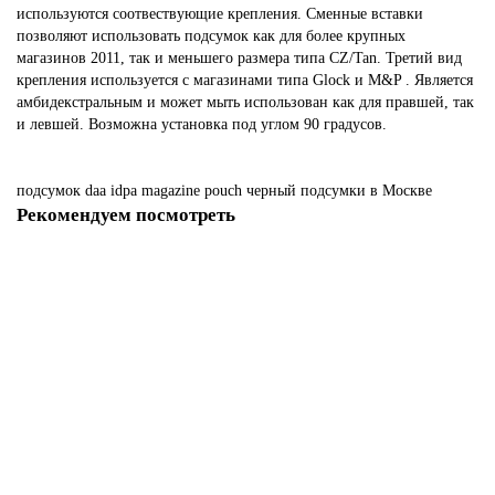
используются соотвествующие крепления. Сменные вставки
позволяют использовать подсумок как для более крупных
магазинов 2011, так и меньшего размера типа CZ/Tan. Третий вид
крепления используется с магазинами типа Glock и M&P . Является
амбидекстральным и может мыть использован как для правшей, так
и левшей. Возможна установка под углом 90 градусов.
подсумок
daa
idpa
magazine
pouch
черный
подсумки
в Москве
Рекомендуем посмотреть
-55%
Подсумок для однорядных магазинов DAA Single Stack Racer Pouch ,
черный
Нет в наличии
2056 р
4560 р