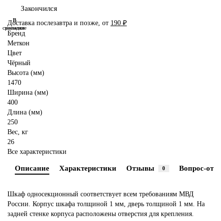
Закончился
В
В
Доставка послезавтра и позже, от
190 ₽
сравнение
закладки
Бренд
Меткон
Цвет
Чёрный
Высота (мм)
1470
Ширина (мм)
400
Длина (мм)
250
Вес, кг
26
Все характеристики
Описание
Характеристики
Отзывы
Вопрос-отве
0
Шкаф односекционный соответствует всем требованиям МВД
России. Корпус шкафа толщиной 1 мм, дверь толщиной 1 мм. На
задней стенке корпуса расположены отверстия для крепления.