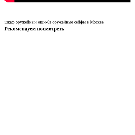
шкаф
оружейный
ошн-6э
оружейные
сейфы
в Москве
Рекомендуем посмотреть
Сейф оружейный ОШ-3У
Нет в наличии
25800 р