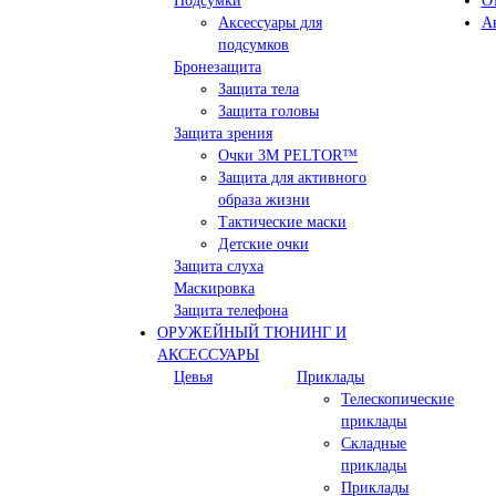
Подсумки
О
Аксессуары для
А
подсумков
Бронезащита
Защита тела
Защита головы
Защита зрения
Очки 3М PELTOR™
Защита для активного
образа жизни
Тактические маски
Детские очки
Защита слуха
Маскировка
Защита телефона
ОРУЖЕЙНЫЙ ТЮНИНГ И
АКСЕССУАРЫ
Цевья
Приклады
Телескопические
приклады
Складные
приклады
Приклады