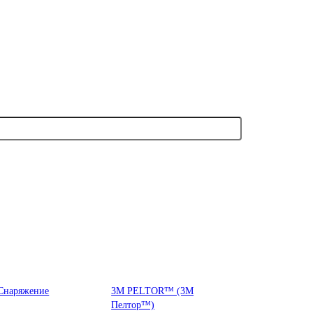
Снаряжение
3М PELTOR™ (3М
Пелтор™)