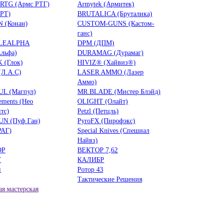
RTG (Армс РТГ)
Armytek (Армитек)
БРТ)
BRUTALICA (Бруталика)
 (Конан)
CUSTOM-GUNS (Кастом-
ганс)
LEALPHA
DPM (ДПМ)
льфа)
DURAMAG (Дурамаг)
 (Глок)
HIVIZ® (Хайвиз®)
(Л.А.С)
LASER AMMO (Лазер
Аммо)
L (Магпул)
MR.BLADE (Мистер Блэйд)
ements (Нео
OLIGHT (Олайт)
тс)
Petzl (Петцль)
UN (Пуф Ган)
PyroFX (Пирофэкс)
РАГ)
Special Knives (Спешиал
Найвз)
ОР
ВЕКТОР 7,62
Т
КАЛИБР
н
Ротор 43
Тактические Решения
я мастерская