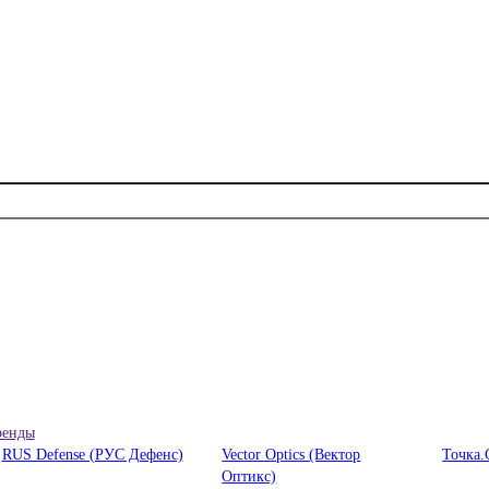
ренды
RUS Defense (РУС Дефенс)
Vector Optics (Вектор
Точка.
Оптикc)