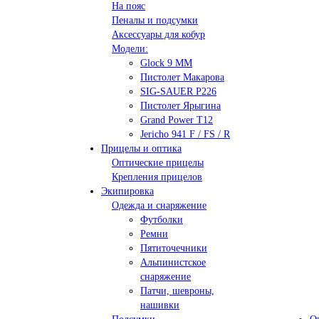
На пояс
Пеналы и подсумки
Аксессуары для кобур
Модели:
Glock 9 ММ
Пистолет Макарова
SIG-SAUER P226
Пистолет Ярыгина
Grand Power T12
Jericho 941 F / FS / R
Прицелы и оптика
Оптические прицелы
Крепления прицелов
Экипировка
Одежда и снаряжение
Футболки
Ремни
Пятиточечники
Альпинистское
снаряжение
Патчи, шевроны,
нашивки