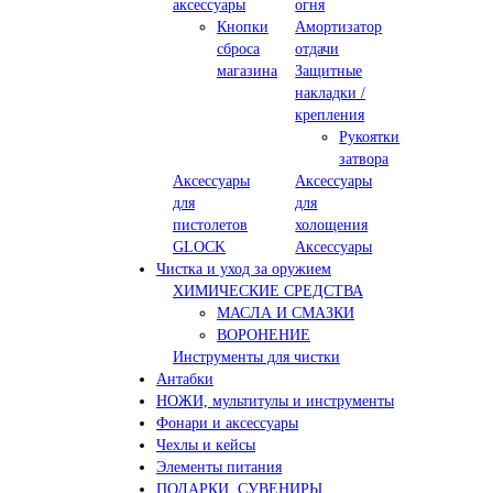
аксессуары
огня
Кнопки
Амортизатор
сброса
отдачи
магазина
Защитные
накладки /
крепления
Рукоятки
затвора
Аксессуары
Аксессуары
для
для
пистолетов
холощения
GLOCK
Аксессуары
Чистка и уход за оружием
ХИМИЧЕСКИЕ СРЕДСТВА
МАСЛА И СМАЗКИ
ВОРОНЕНИЕ
Инструменты для чистки
Антабки
НОЖИ, мультитулы и инструменты
Фонари и аксессуары
Чехлы и кейсы
Элементы питания
ПОДАРКИ, СУВЕНИРЫ