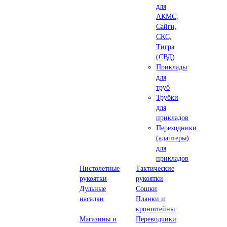
для
АКМС,
Сайги,
СКС,
Тигра
(СВД)
Приклады
для
труб
Трубки
для
прикладов
Переходники
(адаптеры)
для
прикладов
Пистолетные
Тактические
рукоятки
рукоятки
Дульные
Сошки
насадки
Планки и
кронштейны
Магазины и
Переводчики