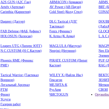
A2S GUN (А2С Ган)
ARMACON (Армакон)
ARMS 
Artelv (Артельв)
AV Power (АВ Пауэр)
BRT (
Carinthia (Каринтия)
Cold Steel (Колд Стил)
CONAN
Daggerr (Даггер)
DLG Tactical (ДЛГ
DOUB
Тактикал)
(ДаблА
FAB Defense (ФАБ Дефенс)
Fenix (Феникс)
GLOCK
HOLOSUN (Холосан)
K.Arma (К.Арма)
L.A.C 
Leapers UTG (Липерс ЮТГ)
MAGLULA (Маглула)
MAGPU
N.C.CUSTOM (Н.С.Кастом)
Negrini (Негрини)
Neo El
Элемен
Phoenix RME (Феникс
PIRATE CUSTOM (Пират
PUF G
РМЕ)
Кастом)
RAG (
Tactical Warrior (Тактикал
WILEY X (Вайли Икс)
ВЕКТ
Ворриор)
Гексагон
ЗЕНИ
Легальный Арсенал
МЕЛИТА-К
Метко
РТМ
РусАрм
СВОИ
Фронт
ЧИСТОGUN
Оружейна
Услуги
Галерея работ