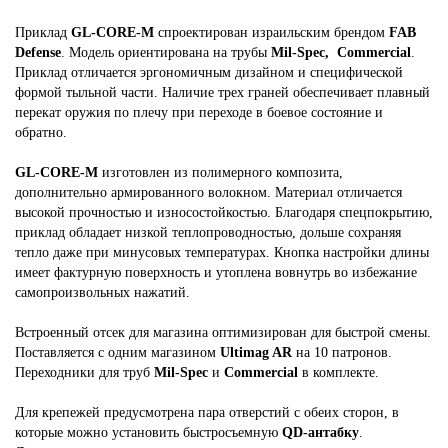
Приклад
GL-CORE-M
спроектирован израильским брендом
FAB
Defense
. Модель ориентирована на трубы
Mil-Spec, Commercial
.
Приклад отличается эргономичным дизайном и специфической
формой тыльной части. Наличие трех граней обеспечивает плавный
перекат оружия по плечу при переходе в боевое состояние и
обратно.
GL-CORE-M
изготовлен из полимерного композита,
дополнительно армированного волокном. Материал отличается
высокой прочностью и износостойкостью. Благодаря спецпокрытию,
приклад обладает низкой теплопроводностью, дольше сохраняя
тепло даже при минусовых температурах. Кнопка настройки длины
имеет фактурную поверхность и утоплена вовнутрь во избежание
самопроизвольных нажатий.
Встроенный отсек для магазина оптимизирован для быстрой смены.
Поставляется с одним магазином
Ultimag AR
на 10 патронов.
Переходники для
труб
Mil-Spec
и
Commercial
в комплекте.
Для крепежей предусмотрена пара отверстий с обеих сторон, в
которые можно установить быстросъемную
QD-антабку
.