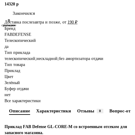
14320 р
Закончился
В
В
Доставка послезавтра и позже, от
190 ₽
сравнение
закладки
Бренд
FABDEFENSE
Телескопический
да
Тип приклада
телескопический;нескладной;без амортизатора отдачи
Тип товара
Приклад
Цвет
Зелёный
Буфер отдачи
нет
Все характеристики
Описание
Характеристики
Отзывы
Вопрос-отве
0
Приклад FAB Defense GL-CORE-M со встроенным отсеком для
запасного магазина.