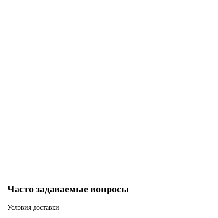
Приклад GL-CORE S CP FAB Defense
Нет в наличии
11000 р
Закончился
Часто задаваемые вопросы
Условия доставки