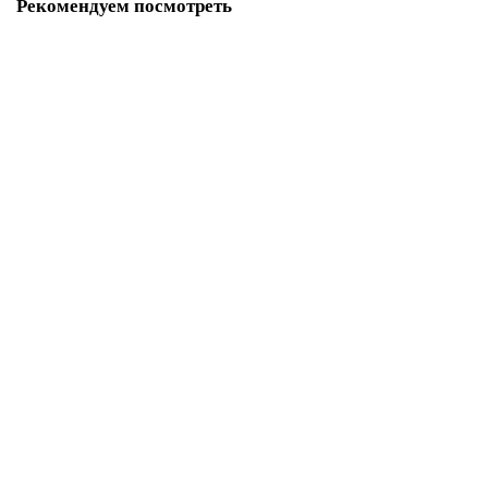
Рекомендуем посмотреть
-45%
База мишени с грузом FAB Defense
Нет в наличии
4150 р
7600 р
Закончился
-40%
Вертикальная направляющая для мишени Pole
Нет в наличии
600 р
1000 р