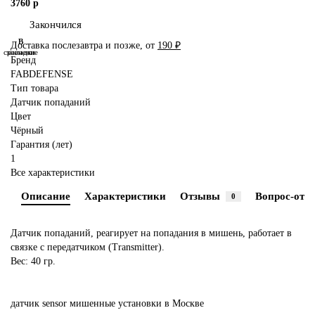
3760 р
Закончился
В
В
Доставка послезавтра и позже, от
190 ₽
сравнение
закладки
Бренд
FABDEFENSE
Тип товара
Датчик попаданий
Цвет
Чёрный
Гарантия (лет)
1
Все характеристики
Описание
Характеристики
Отзывы
Вопрос-отве
0
Датчик попаданий, реагирует на попадания в мишень, работает в
связке с передатчиком (Transmitter).
Вес: 40 гр.
датчик
sensor
мишенные
установки
в Москве