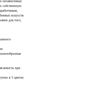
ых независимых
их собственную
зработчиков,
боевых искусств
ачен для того,
ванного
ия
разнообразные
ягаемость при
тупно в 5 цветах