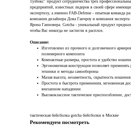
Тулбокс" продукт сотрудничества трех профессиональн
предприятий, известных лидеров в своей сфере имеющ
экспертизу, а именно FAB-Defense - опытная команда ра
компания дизайнера Дова Ганчроу и компания эксперта 
Ярона Ганновера. Gotcha - уникальный продукт предназн
чтобы Вас никогда не застигли в расплох.
Описание:
Изготовлено из прочного и долговечного армиро
полимерного композита
Компактные размеры, простота и удобство ношен
Эргономичная конструкция позволяет применять 
техники и методы самообороны
Малая высота, незаметность, скрытность ношения
Простота и быстрота применения, мгновенная дос
внезапном нападении
Высококлассное тактическое приспособление, дос
тактическая
бейсболка
gotcha
бейсболки
в Москве
Рекомендуем посмотреть