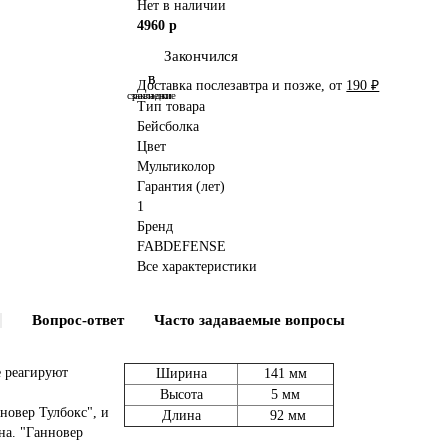
Нет в наличии
4960 р
Закончился
В
В
Доставка послезавтра и позже, от
190 ₽
сравнение
закладки
Тип товара
Бейсболка
Цвет
Мультиколор
Гарантия (лет)
1
Бренд
FABDEFENSE
Все характеристики
Вопрос-ответ
Часто задаваемые вопросы
е реагируют
Ширина
141 мм
Высота
5 мм
новер Тулбокс", и
Длина
92 мм
на. "Ганновер