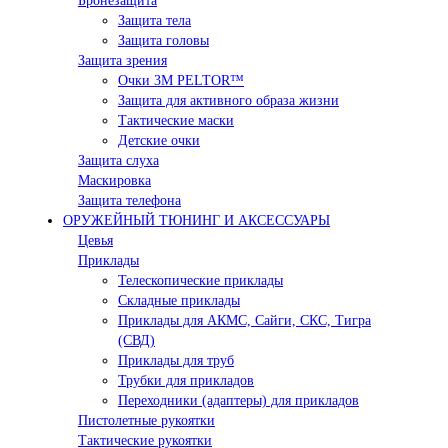
Бронезащита
Защита тела
Защита головы
Защита зрения
Очки 3М PELTOR™
Защита для активного образа жизни
Тактические маски
Детские очки
Защита слуха
Маскировка
Защита телефона
ОРУЖЕЙНЫЙ ТЮНИНГ И АКСЕССУАРЫ
Цевья
Приклады
Телескопические приклады
Складные приклады
Приклады для АКМС, Сайги, СКС, Тигра
(СВД)
Приклады для труб
Трубки для прикладов
Переходники (адаптеры) для прикладов
Пистолетные рукоятки
Тактические рукоятки