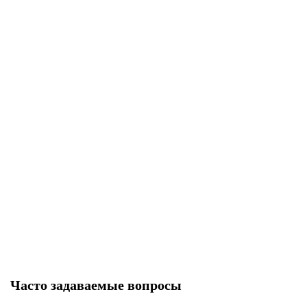
33580 р
Закончился
KPOS SCOUT
Нет в наличии
65760 р
Закончился
Часто задаваемые вопросы