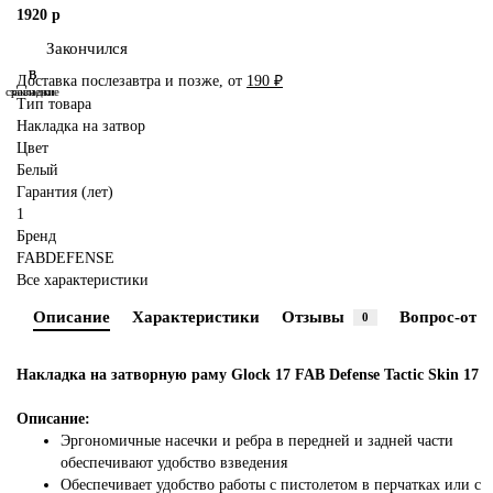
1920 р
Закончился
В
В
Доставка послезавтра и позже, от
190 ₽
сравнение
закладки
Тип товара
Накладка на затвор
Цвет
Белый
Гарантия (лет)
1
Бренд
FABDEFENSE
Все характеристики
Описание
Характеристики
Отзывы
Вопрос-отве
0
Накладка на затворную раму Glock 17 FAB Defense Tactic Skin 17
Описание:
Эргономичные насечки и ребра в передней и задней части
обеспечивают удобство взведения
Обеспечивает удобство работы с пистолетом в перчатках или с