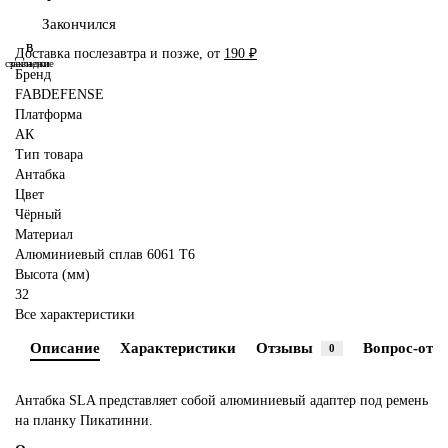
Закончился
В
В
Доставка послезавтра и позже, от
190 ₽
сравнение
закладки
Бренд
FABDEFENSE
Платформа
АК
Тип товара
Антабка
Цвет
Чёрный
Материал
Алюминиевый сплав 6061 T6
Высота (мм)
32
Все характеристики
Описание
Характеристики
Отзывы
Вопрос-отве
0
Антабка SLA представляет собой алюминиевый адаптер под ремень
на планку Пикатинни.