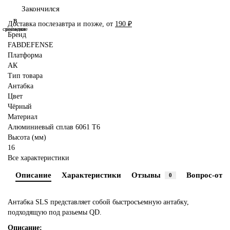
Закончился
В
В
Доставка послезавтра и позже, от
190 ₽
сравнение
закладки
Бренд
FABDEFENSE
Платформа
АК
Тип товара
Антабка
Цвет
Чёрный
Материал
Алюминиевый сплав 6061 T6
Высота (мм)
16
Все характеристики
Описание
Характеристики
Отзывы
Вопрос-отве
0
Антабка SLS представляет собой быстросъемную антабку,
подходящую под разьемы QD.
Описание: