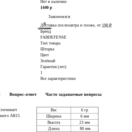
Нет в наличии
1440 р
Закончился
В
В
Доставка послезавтра и позже, от
190 ₽
сравнение
закладки
Бренд
FABDEFENSE
Тип товара
Шторка
Цвет
Зелёный
Гарантия (лет)
1
Все характеристики
Вопрос-ответ
Часто задаваемые вопросы
спечивает
Вес
6 гр
ашего AR15.
Ширина
6 мм
Высота
23 мм
Длина
80 мм