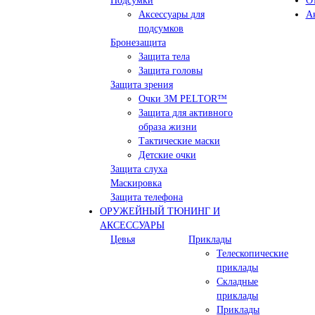
Подсумки
О
Аксессуары для
А
подсумков
Бронезащита
Защита тела
Защита головы
Защита зрения
Очки 3М PELTOR™
Защита для активного
образа жизни
Тактические маски
Детские очки
Защита слуха
Маскировка
Защита телефона
ОРУЖЕЙНЫЙ ТЮНИНГ И
АКСЕССУАРЫ
Цевья
Приклады
Телескопические
приклады
Складные
приклады
Приклады