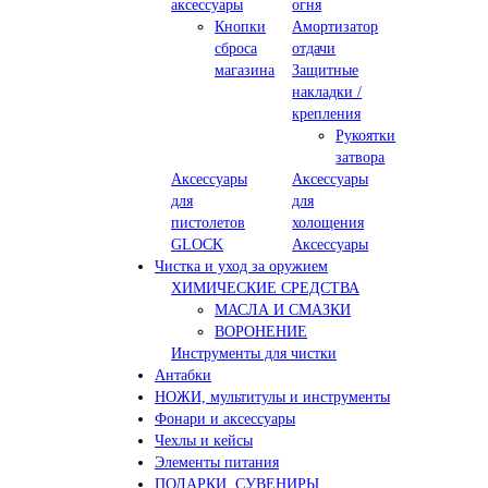
аксессуары
огня
Кнопки
Амортизатор
сброса
отдачи
магазина
Защитные
накладки /
крепления
Рукоятки
затвора
Аксессуары
Аксессуары
для
для
пистолетов
холощения
GLOCK
Аксессуары
Чистка и уход за оружием
ХИМИЧЕСКИЕ СРЕДСТВА
МАСЛА И СМАЗКИ
ВОРОНЕНИЕ
Инструменты для чистки
Антабки
НОЖИ, мультитулы и инструменты
Фонари и аксессуары
Чехлы и кейсы
Элементы питания
ПОДАРКИ, СУВЕНИРЫ