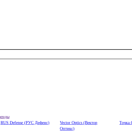
ренды
RUS Defense (РУС Дефенс)
Vector Optics (Вектор
Точка.
Оптикc)