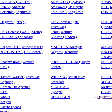
A2S GUN (А2С Ган)
ARMACON (Армакон)
ARMS 
Artelv (Артельв)
AV Power (АВ Пауэр)
BRT (
Carinthia (Каринтия)
Cold Steel (Колд Стил)
CONAN
Daggerr (Даггер)
DLG Tactical (ДЛГ
DOUB
Тактикал)
(ДаблА
FAB Defense (ФАБ Дефенс)
Fenix (Феникс)
GLOCK
HOLOSUN (Холосан)
K.Arma (К.Арма)
L.A.C 
Leapers UTG (Липерс ЮТГ)
MAGLULA (Маглула)
MAGPU
N.C.CUSTOM (Н.С.Кастом)
Negrini (Негрини)
Neo El
Элемен
Phoenix RME (Феникс
PIRATE CUSTOM (Пират
PUF G
РМЕ)
Кастом)
RAG (
Tactical Warrior (Тактикал
WILEY X (Вайли Икс)
ВЕКТ
Ворриор)
Гексагон
ЗЕНИ
Легальный Арсенал
МЕЛИТА-К
Метко
РТМ
РусАрм
СВОИ
Фронт
ЧИСТОGUN
Оружейна
Услуги
Галерея работ