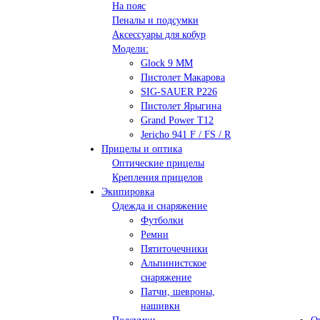
На пояс
Пеналы и подсумки
Аксессуары для кобур
Модели:
Glock 9 ММ
Пистолет Макарова
SIG-SAUER P226
Пистолет Ярыгина
Grand Power T12
Jericho 941 F / FS / R
Прицелы и оптика
Оптические прицелы
Крепления прицелов
Экипировка
Одежда и снаряжение
Футболки
Ремни
Пятиточечники
Альпинистское
снаряжение
Патчи, шевроны,
нашивки