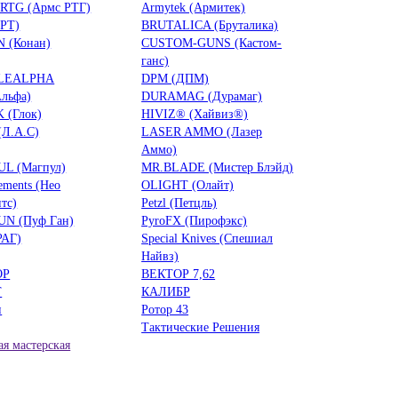
RTG (Армс РТГ)
Armytek (Армитек)
БРТ)
BRUTALICA (Бруталика)
 (Конан)
CUSTOM-GUNS (Кастом-
ганс)
LEALPHA
DPM (ДПМ)
льфа)
DURAMAG (Дурамаг)
 (Глок)
HIVIZ® (Хайвиз®)
(Л.А.С)
LASER AMMO (Лазер
Аммо)
L (Магпул)
MR.BLADE (Мистер Блэйд)
ements (Нео
OLIGHT (Олайт)
тс)
Petzl (Петцль)
UN (Пуф Ган)
PyroFX (Пирофэкс)
РАГ)
Special Knives (Спешиал
Найвз)
ОР
ВЕКТОР 7,62
Т
КАЛИБР
н
Ротор 43
Тактические Решения
я мастерская