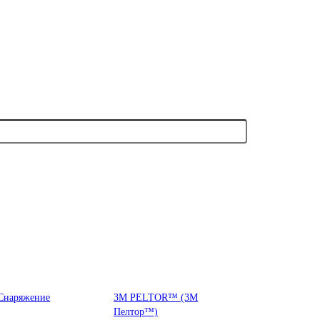
Снаряжение
3М PELTOR™ (3М
Пелтор™)