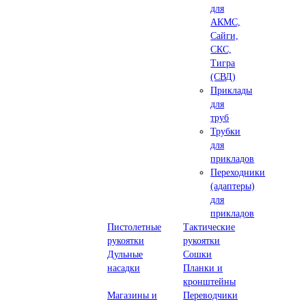
для
АКМС,
Сайги,
СКС,
Тигра
(СВД)
Приклады
для
труб
Трубки
для
прикладов
Переходники
(адаптеры)
для
прикладов
Пистолетные
Тактические
рукоятки
рукоятки
Дульные
Сошки
насадки
Планки и
кронштейны
Магазины и
Переводчики