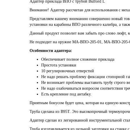
Адаптер приклада ВПО с трубой Bulford L
Внимание! Адаптер рассчитан для использования с ме
Представляем вашему вниманию совершенно новый товар 
установки на карабины ВПО различного калибра, а такж
Данный продукт позволит вам забыть про слово люфт, ко
Не подходит на оружие МА-ВПО-205-01, МА-ВПО-205-
Особенности адаптера:
Обеспечивает полное сложение приклада
Простота установки
10 регулировочных отверстий
Не надо решать проблему фиксации стопорной га
Не возникает проблемы выставить трубу строго в
Не надо озабочиваться вопросом соответствия тре
Есть крепление под антабку.
Приятным бонусом будет цена, которая на единую конст
Труба сделана из В95Т. Это высокопрочный термоупроч
Адаптер сделан из легированной инструментальной стал
Труба изготавливается из цельной заготовки на станке 