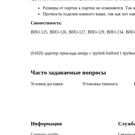
Размеры от партии к партии не изменяются. Так 
Прочность изделия намного выше, так как нет на
Совместимость:
ВПО-125, ВПО-126, ВПО-127, ВПО-129, ВПО-134, ВПО-
(b102l)
адаптер
приклада
вепрь
с
трубой
bulford
l
трубки
Часто задаваемые вопросы
Условия доставки
Установка тюнинга
Информация
Служб
Company profile
Связаться