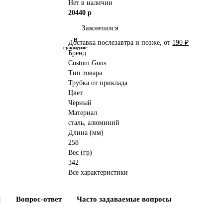
Нет в наличии
20440 р
Закончился
В
В
Доставка послезавтра и позже, от
190 ₽
сравнение
закладки
Бренд
Custom Guns
Тип товара
Трубка от приклада
Цвет
Чёрный
Материал
сталь, алюминий
Длина (мм)
258
Вес (гр)
342
Все характеристики
Вопрос-ответ
Часто задаваемые вопросы