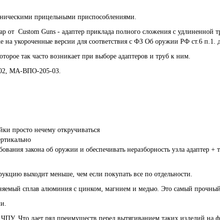
ханическими прицельными приспособлениями.
от Custom Guns - адаптер приклада полного сложения с удлиненной тру
е на укороченные версии для соответствия с ФЗ Об оружии РФ ст.6 п.1. 
торое так часто возникает при выборе адаптеров и труб к ним.
02, МА-ВПО-205-03.
йки просто нечему откручиваться
ертикально
бования закона об оружии и обеспечивать неразборность узла адаптер + 
рукцию выходит меньше, чем если покупать все по отдельности.
няемый сплав алюминия с цинком, магнием и медью. Это самый прочный
и.
с ЧПУ. Что дает ряд преимуществ перед вытягиванием таких изделий на ф