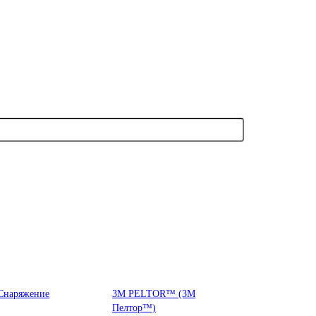
Снаряжение
3М PELTOR™ (3М
Пелтор™)