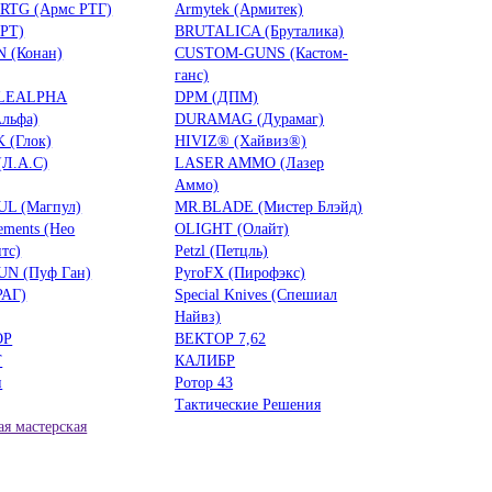
RTG (Армс РТГ)
Armytek (Армитек)
БРТ)
BRUTALICA (Бруталика)
 (Конан)
CUSTOM-GUNS (Кастом-
ганс)
LEALPHA
DPM (ДПМ)
льфа)
DURAMAG (Дурамаг)
 (Глок)
HIVIZ® (Хайвиз®)
(Л.А.С)
LASER AMMO (Лазер
Аммо)
L (Магпул)
MR.BLADE (Мистер Блэйд)
ements (Нео
OLIGHT (Олайт)
тс)
Petzl (Петцль)
UN (Пуф Ган)
PyroFX (Пирофэкс)
РАГ)
Special Knives (Спешиал
Найвз)
ОР
ВЕКТОР 7,62
Т
КАЛИБР
н
Ротор 43
Тактические Решения
я мастерская