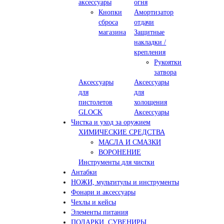
аксессуары
огня
Кнопки
Амортизатор
сброса
отдачи
магазина
Защитные
накладки /
крепления
Рукоятки
затвора
Аксессуары
Аксессуары
для
для
пистолетов
холощения
GLOCK
Аксессуары
Чистка и уход за оружием
ХИМИЧЕСКИЕ СРЕДСТВА
МАСЛА И СМАЗКИ
ВОРОНЕНИЕ
Инструменты для чистки
Антабки
НОЖИ, мультитулы и инструменты
Фонари и аксессуары
Чехлы и кейсы
Элементы питания
ПОДАРКИ, СУВЕНИРЫ