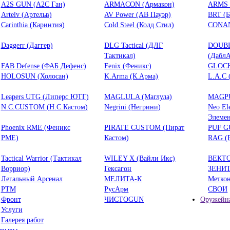
A2S GUN (А2С Ган)
ARMACON (Армакон)
ARMS 
Artelv (Артельв)
AV Power (АВ Пауэр)
BRT (
Carinthia (Каринтия)
Cold Steel (Колд Стил)
CONAN
Daggerr (Даггер)
DLG Tactical (ДЛГ
DOUB
Тактикал)
(ДаблА
FAB Defense (ФАБ Дефенс)
Fenix (Феникс)
GLOCK
HOLOSUN (Холосан)
K.Arma (К.Арма)
L.A.C 
Leapers UTG (Липерс ЮТГ)
MAGLULA (Маглула)
MAGPU
N.C.CUSTOM (Н.С.Кастом)
Negrini (Негрини)
Neo El
Элемен
Phoenix RME (Феникс
PIRATE CUSTOM (Пират
PUF G
РМЕ)
Кастом)
RAG (
Tactical Warrior (Тактикал
WILEY X (Вайли Икс)
ВЕКТ
Ворриор)
Гексагон
ЗЕНИ
Легальный Арсенал
МЕЛИТА-К
Метко
РТМ
РусАрм
СВОИ
Фронт
ЧИСТОGUN
Оружейна
Услуги
Галерея работ