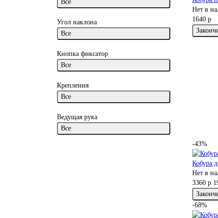
Все
Нет в н
1640 р
Угол наклона
Законч
Все
Кнопка фиксатор
Все
Крепления
Все
Ведущая рука
Все
-43%
Кобура 
Нет в н
3360 р
1
Законч
-68%