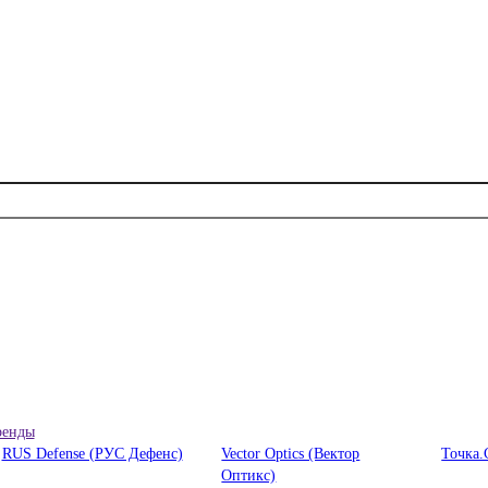
ренды
RUS Defense (РУС Дефенс)
Vector Optics (Вектор
Точка.
Оптикc)