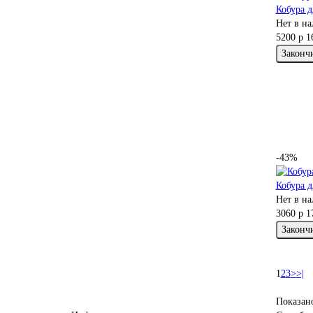
Кобура д
Нет в н
5200 р
1
Законч
-43%
Кобура д
Нет в н
3060 р
1
Законч
1
2
3
>
>|
Показано