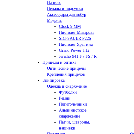
На пояс
Пеналы и подсумки
Аксессуары для кобур
Модели:
Glock 9 ММ
Пистолет Макарова
SIG-SAUER P226
Пистолет Ярыгина
Grand Power T12
Jericho 941 F / FS / R
Прицелы и оптика
Оптические прицелы
Крепления прицелов
Экипировка
Одежда и снаряжение
Футболки
Ремни
Пятиточечники
Альпинистское
снаряжение
Патчи, шевроны,
нашивки