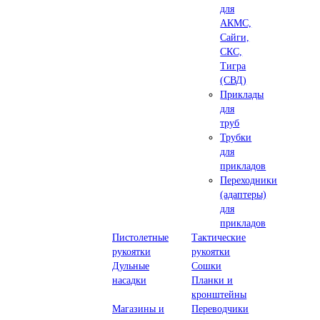
для
АКМС,
Сайги,
СКС,
Тигра
(СВД)
Приклады
для
труб
Трубки
для
прикладов
Переходники
(адаптеры)
для
прикладов
Пистолетные
Тактические
рукоятки
рукоятки
Дульные
Сошки
насадки
Планки и
кронштейны
Магазины и
Переводчики