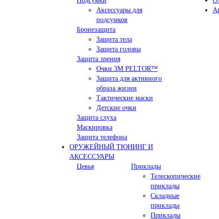
Подсумки
О
Аксессуары для
А
подсумков
Бронезащита
Защита тела
Защита головы
Защита зрения
Очки 3М PELTOR™
Защита для активного
образа жизни
Тактические маски
Детские очки
Защита слуха
Маскировка
Защита телефона
ОРУЖЕЙНЫЙ ТЮНИНГ И
АКСЕССУАРЫ
Цевья
Приклады
Телескопические
приклады
Складные
приклады
Приклады