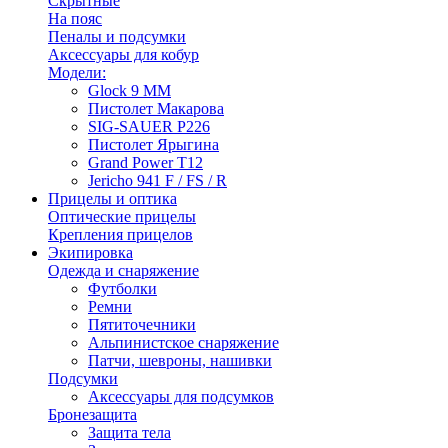
Скрытные
На пояс
Пеналы и подсумки
Аксессуары для кобур
Модели:
Glock 9 ММ
Пистолет Макарова
SIG-SAUER P226
Пистолет Ярыгина
Grand Power T12
Jericho 941 F / FS / R
Прицелы и оптика
Оптические прицелы
Крепления прицелов
Экипировка
Одежда и снаряжение
Футболки
Ремни
Пятиточечники
Альпинистское снаряжение
Патчи, шевроны, нашивки
Подсумки
Аксессуары для подсумков
Бронезащита
Защита тела