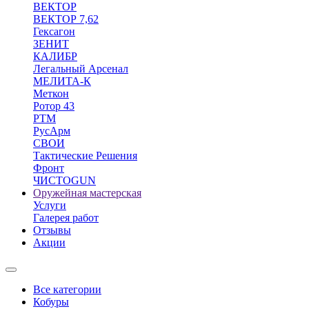
ВЕКТОР
ВЕКТОР 7,62
Гексагон
ЗЕНИТ
КАЛИБР
Легальный Арсенал
МЕЛИТА-К
Меткон
Ротор 43
РТМ
РусАрм
СВОИ
Тактические Решения
Фронт
ЧИСТОGUN
Оружейная мастерская
Услуги
Галерея работ
Отзывы
Акции
Все категории
Кобуры