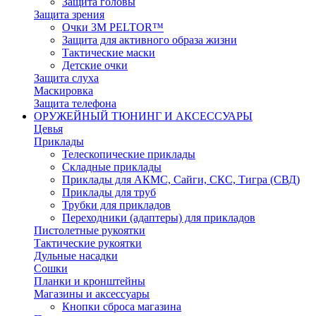
Защита головы
Защита зрения
Очки 3М PELTOR™
Защита для активного образа жизни
Тактические маски
Детские очки
Защита слуха
Маскировка
Защита телефона
ОРУЖЕЙНЫЙ ТЮНИНГ И АКСЕССУАРЫ
Цевья
Приклады
Телескопические приклады
Складные приклады
Приклады для АКМС, Сайги, СКС, Тигра (СВД)
Приклады для труб
Трубки для прикладов
Переходники (адаптеры) для прикладов
Пистолетные рукоятки
Тактические рукоятки
Дульные насадки
Сошки
Планки и кронштейны
Магазины и аксессуары
Кнопки сброса магазина