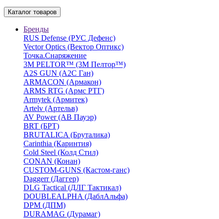
Каталог товаров
Бренды
RUS Defense (РУС Дефенс)
Vector Optics (Вектор Оптикc)
Точка.Снаряжение
3М PELTOR™ (3М Пелтор™)
A2S GUN (А2С Ган)
ARMACON (Армакон)
ARMS RTG (Армс РТГ)
Armytek (Армитек)
Artelv (Артельв)
AV Power (АВ Пауэр)
BRT (БРТ)
BRUTALICA (Бруталика)
Carinthia (Каринтия)
Cold Steel (Колд Стил)
CONAN (Конан)
CUSTOM-GUNS (Кастом-ганс)
Daggerr (Даггер)
DLG Tactical (ДЛГ Тактикал)
DOUBLEALPHA (ДаблАльфа)
DPM (ДПМ)
DURAMAG (Дурамаг)