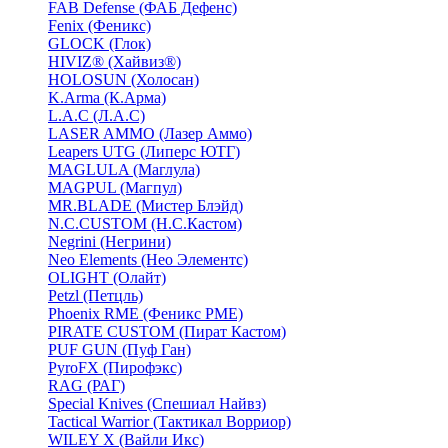
FAB Defense (ФАБ Дефенс)
Fenix (Феникс)
GLOCK (Глок)
HIVIZ® (Хайвиз®)
HOLOSUN (Холосан)
K.Arma (К.Арма)
L.A.C (Л.А.С)
LASER AMMO (Лазер Аммо)
Leapers UTG (Липерс ЮТГ)
MAGLULA (Маглула)
MAGPUL (Магпул)
MR.BLADE (Мистер Блэйд)
N.C.CUSTOM (Н.С.Кастом)
Negrini (Негрини)
Neo Elements (Нео Элементс)
OLIGHT (Олайт)
Petzl (Петцль)
Phoenix RME (Феникс РМЕ)
PIRATE CUSTOM (Пират Кастом)
PUF GUN (Пуф Ган)
PyroFX (Пирофэкс)
RAG (РАГ)
Special Knives (Спешиал Найвз)
Tactical Warrior (Тактикал Ворриор)
WILEY X (Вайли Икс)