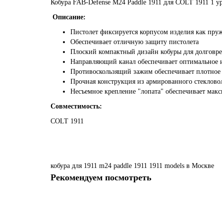
Кобура FAB-Defense M24 Paddle 1911 для COLT 1911 1 у
Описание:
Пистолет фиксируется корпусом изделия как пру
Обеспечивает отличную защиту пистолета
Плоский компактный дизайн кобуры для долговр
Направляющий канал обеспечивает оптимальное и
Противоскользящий зажим обеспечивает плотное 
Прочная конструкция из армированного стеклов
Несъемное крепление "лопата" обеспечивает мак
Совместимость:
COLT 1911
кобура
для
1911
m24
paddle
1911
1911
models
в Москве
Рекомендуем посмотреть
-68%