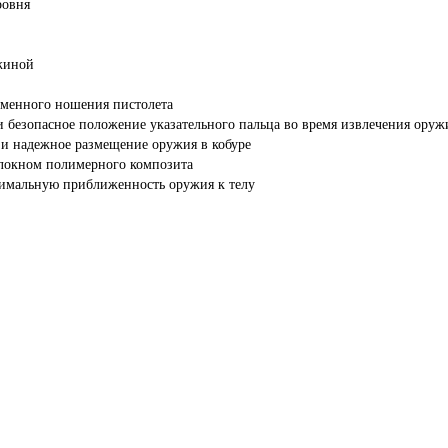
ровня
жиной
еменного ношения пистолета
 безопасное положение указательного пальца во время извлечения оруж
и надежное размещение оружия в кобуре
олокном полимерного композита
симальную приближенность оружия к телу