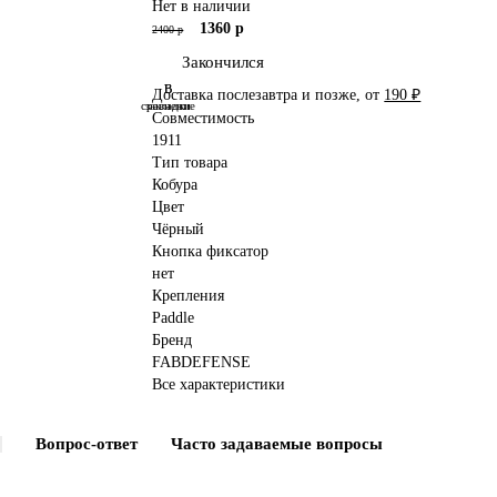
Нет в наличии
1360 р
2400 р
Закончился
В
В
Доставка послезавтра и позже, от
190 ₽
сравнение
закладки
Совместимость
1911
Тип товара
Кобура
Цвет
Чёрный
Кнопка фиксатор
нет
Крепления
Paddle
Бренд
FABDEFENSE
Все характеристики
Вопрос-ответ
Часто задаваемые вопросы