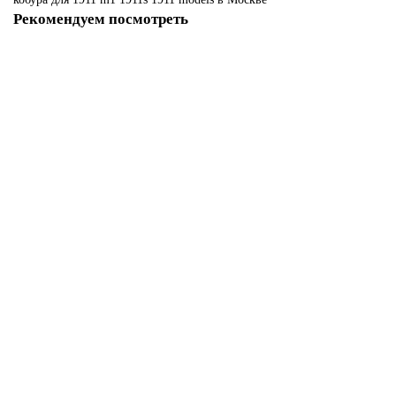
Рекомендуем посмотреть
-68%
Кобура для 1911 M1 1911
Нет в наличии
1650 р
5200 р
Закончился