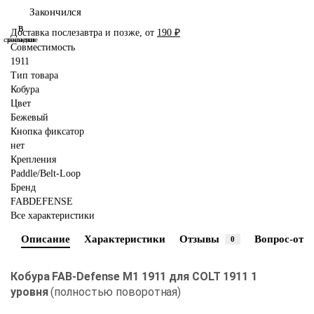
Закончился
В
В
Доставка послезавтра и позже, от
190 ₽
сравнение
закладки
Совместимость
1911
Тип товара
Кобура
Цвет
Бежевый
Кнопка фиксатор
нет
Крепления
Paddle/Belt-Loop
Бренд
FABDEFENSE
Все характеристики
Описание
Характеристики
Отзывы
Вопрос-отве
0
Кобура FAB-Defense M1 1911 для COLT 1911 1
уровня
(полностью поворотная)