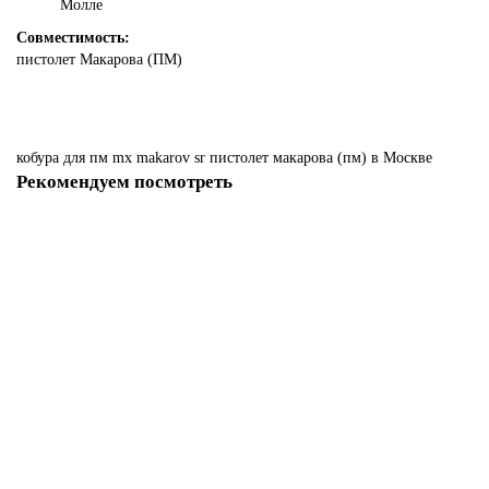
Молле
Совместимость:
пистолет Макарова (ПМ)
кобура
для
пм
mx
makarov
sr
пистолет
макарова
(пм)
в Москве
Рекомендуем посмотреть
Пенал для магазинов ПМ PS-MAKAROV