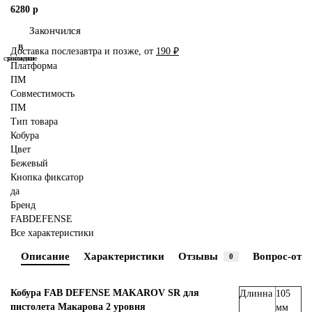
6280 р
Закончился
В
В
Доставка послезавтра и позже, от
190 ₽
сравнение
закладки
Платформа
ПМ
Совместимость
ПМ
Тип товара
Кобура
Цвет
Бежевый
Кнопка фиксатор
да
Бренд
FABDEFENSE
Все характеристики
Описание
Характеристики
Отзывы
Вопрос-отве
0
Кобура FAB DEFENSE MAKAROV SR для
Длинна
105
пистолета Макарова 2 уровня
мм