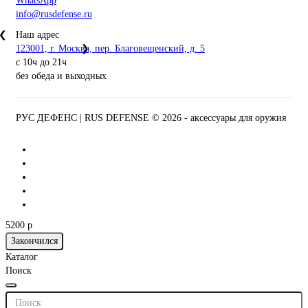
WhatsApp
info@rusdefense.ru
❮
Наш адрес
123001, г. Москва, пер. Благовещенский, д. 5
❯
с 10ч до 21ч
без обеда и выходных
РУС ДЕФЕНС | RUS DEFENSE ©
2026 - аксессуары для оружия
5200 р
Закончился
Каталог
Поиск