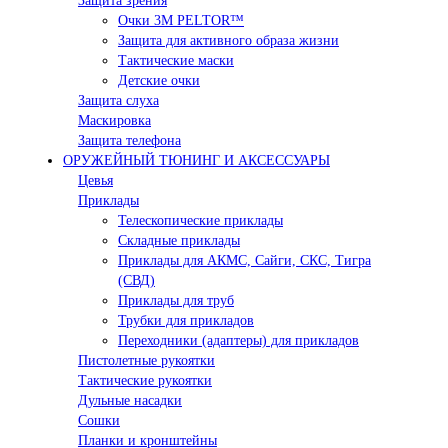
Защита зрения
Очки 3М PELTOR™
Защита для активного образа жизни
Тактические маски
Детские очки
Защита слуха
Маскировка
Защита телефона
ОРУЖЕЙНЫЙ ТЮНИНГ И АКСЕССУАРЫ
Цевья
Приклады
Телескопические приклады
Складные приклады
Приклады для АКМС, Сайги, СКС, Тигра
(СВД)
Приклады для труб
Трубки для прикладов
Переходники (адаптеры) для прикладов
Пистолетные рукоятки
Тактические рукоятки
Дульные насадки
Сошки
Планки и кронштейны