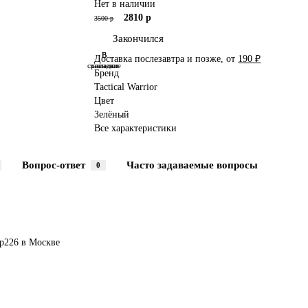
Нет в наличии
2810 р
3500 р
Закончился
В
В
Доставка послезавтра и позже, от
190 ₽
сравнение
закладки
Бренд
Tactical Warrior
Цвет
Зелёный
Все характеристики
Вопрос-ответ
Часто задаваемые вопросы
0
p226
в Москве