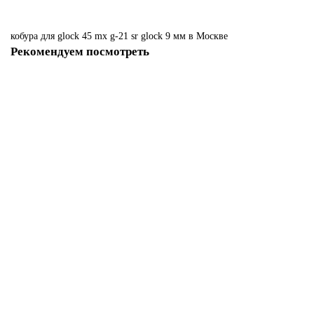
кобура
для
glock
45
mx
g-21
sr
glock
9
мм
в Москве
Рекомендуем посмотреть
Пенал для магазинов Glock 9 мм PG-9
Нет в наличии
5200 р
Закончился
Пенал для магазинов Glock 9 мм PG-9S