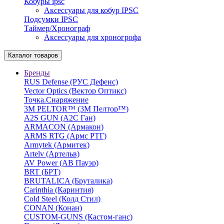
Кобуры ipsc
Аксессуары для кобур IPSC
Подсумки IPSC
Таймер/Хронограф
Аксессуары для хроногрофа
Каталог товаров
Бренды
RUS Defense (РУС Дефенс)
Vector Optics (Вектор Оптикc)
Точка.Снаряжение
3М PELTOR™ (3М Пелтор™)
A2S GUN (А2С Ган)
ARMACON (Армакон)
ARMS RTG (Армс РТГ)
Armytek (Армитек)
Artelv (Артельв)
AV Power (АВ Пауэр)
BRT (БРТ)
BRUTALICA (Бруталика)
Carinthia (Каринтия)
Cold Steel (Колд Стил)
CONAN (Конан)
CUSTOM-GUNS (Кастом-ганс)