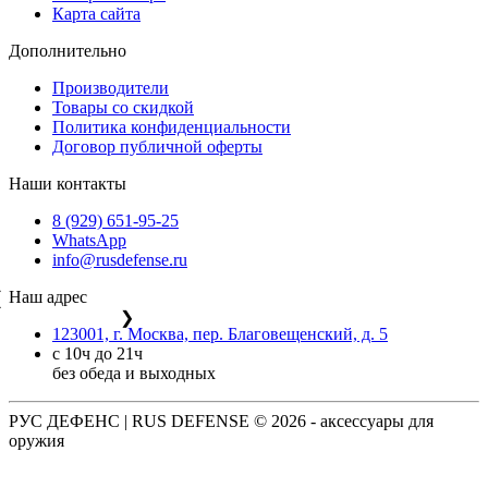
Карта сайта
Дополнительно
Производители
Товары со скидкой
Политика конфиденциальности
Договор публичной оферты
Наши контакты
8 (929) 651-95-25
WhatsApp
info@rusdefense.ru
Наш адрес
❮
❯
123001, г. Москва, пер. Благовещенский, д. 5
с 10ч до 21ч
без обеда и выходных
РУС ДЕФЕНС | RUS DEFENSE ©
2026 - аксессуары для
оружия