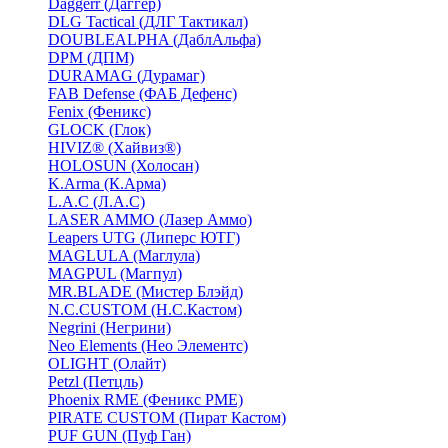
Daggerr (Даггер)
DLG Tactical (ДЛГ Тактикал)
DOUBLEALPHA (ДаблАльфа)
DPM (ДПМ)
DURAMAG (Дурамаг)
FAB Defense (ФАБ Дефенс)
Fenix (Феникс)
GLOCK (Глок)
HIVIZ® (Хайвиз®)
HOLOSUN (Холосан)
K.Arma (К.Арма)
L.A.C (Л.А.С)
LASER AMMO (Лазер Аммо)
Leapers UTG (Липерс ЮТГ)
MAGLULA (Маглула)
MAGPUL (Магпул)
MR.BLADE (Мистер Блэйд)
N.C.CUSTOM (Н.С.Кастом)
Negrini (Негрини)
Neo Elements (Нео Элементс)
OLIGHT (Олайт)
Petzl (Петцль)
Phoenix RME (Феникс РМЕ)
PIRATE CUSTOM (Пират Кастом)
PUF GUN (Пуф Ган)