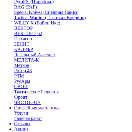
PyroFX (Пирофэкс)
RAG (РАГ)
Special Knives (Спешиал Найвз)
Tactical Warrior (Тактикал Ворриор)
WILEY X (Вайли Икс)
ВЕКТОР
ВЕКТОР 7,62
Гексагон
ЗЕНИТ
КАЛИБР
Легальный Арсенал
МЕЛИТА-К
Меткон
Ротор 43
РТМ
РусАрм
СВОИ
Тактические Решения
Фронт
ЧИСТОGUN
Оружейная мастерская
Услуги
Галерея работ
Отзывы
Акции