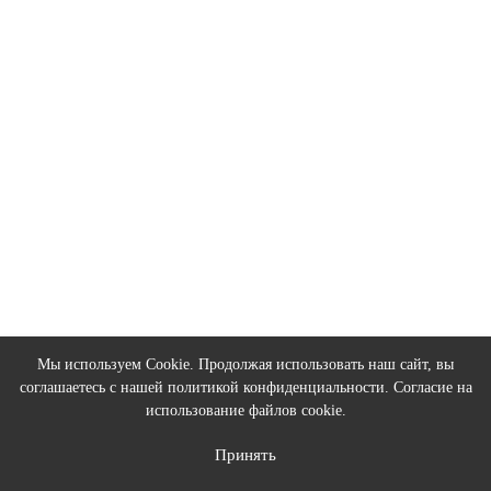
5740 р
Закончился
Кобура для Glock 9 мм M1 G-9S
Нет в наличии
5740 р
Закончился
Мы используем Cookie. Продолжая использовать наш сайт, вы
соглашаетесь с нашей
политикой конфиденциальности
. Согласие на
использование файлов cookie.
Принять