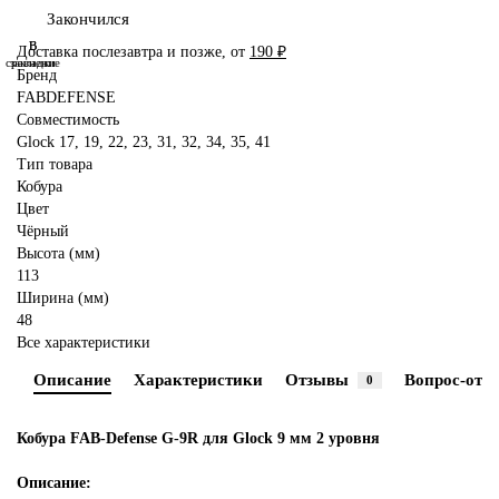
Закончился
В
В
Доставка послезавтра и позже, от
190 ₽
сравнение
закладки
Бренд
FABDEFENSE
Совместимость
Glock 17, 19, 22, 23, 31, 32, 34, 35, 41
Тип товара
Кобура
Цвет
Чёрный
Высота (мм)
113
Ширина (мм)
48
Все характеристики
Описание
Характеристики
Отзывы
Вопрос-отве
0
Кобура FAB-Defense G-9R для Glock 9 мм 2 уровня
Описание: