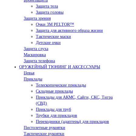
Бронезащита
Защита тела
Защита головы
Защита зрения
Очки 3М PELTOR™
Защита для активного образа жизни
Тактические маски
Детские очки
Защита слуха
Маскировка
Защита телефона
ОРУЖЕЙНЫЙ ТЮНИНГ И АКСЕССУАРЫ
Цевья
Приклады
Телескопические приклады
Складные приклады
Приклады для АКМС, Сайги, СКС, Тигра
(СВД)
Приклады для труб
Трубки для прикладов
Переходники (адаптеры) для прикладов
Пистолетные рукоятки
Тактические рукоятки