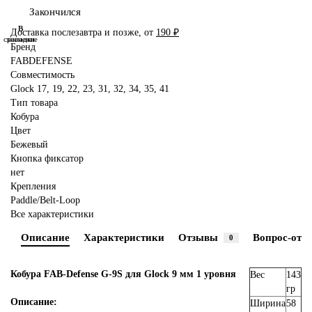
Закончился
В
В
Доставка послезавтра и позже, от
190 ₽
сравнение
закладки
Бренд
FABDEFENSE
Совместимость
Glock 17, 19, 22, 23, 31, 32, 34, 35, 41
Тип товара
Кобура
Цвет
Бежевый
Кнопка фиксатор
нет
Крепления
Paddle/Belt-Loop
Все характеристики
Описание
Характеристики
Отзывы
Вопрос-отве
0
Кобура FAB-Defense G-9S для Glock 9 мм 1 уровня
Вес
143
гр
Описание:
Ширина
58