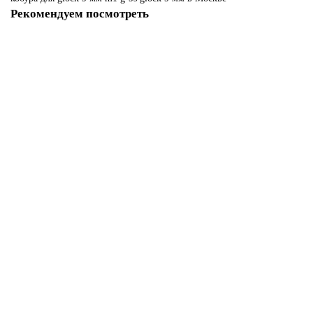
Рекомендуем посмотреть
Пенал для магазинов Glock 9 мм PG-9
Нет в наличии
5200 р
Закончился
Пенал для магазинов Glock 9 мм PG-9S
Нет в наличии