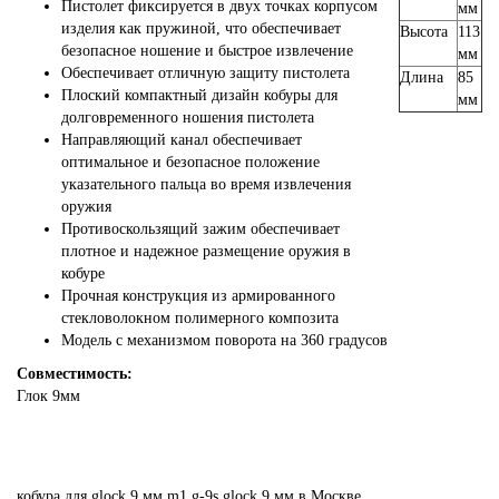
Пистолет фиксируется в двух точках корпусом
мм
изделия как пружиной, что обеспечивает
Высота
113
безопасное ношение и быстрое извлечение
мм
Обеспечивает отличную защиту пистолета
Длина
85
Плоский компактный дизайн кобуры для
мм
долговременного ношения пистолета
Направляющий канал обеспечивает
оптимальное и безопасное положение
указательного пальца во время извлечения
оружия
Противоскользящий зажим обеспечивает
плотное и надежное размещение оружия в
кобуре
Прочная конструкция из армированного
стекловолокном полимерного композита
Модель с механизмом поворота на 360 градусов
Совместимость:
Глок 9мм
кобура
для
glock
9
мм
m1
g-9s
glock
9
мм
в Москве