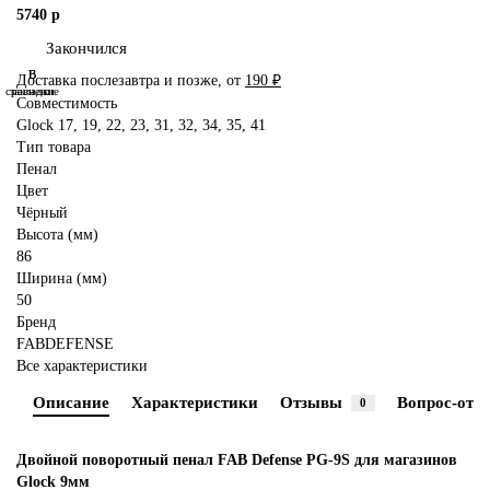
5740 р
Закончился
В
В
Доставка послезавтра и позже, от
190 ₽
сравнение
закладки
Совместимость
Glock 17, 19, 22, 23, 31, 32, 34, 35, 41
Тип товара
Пенал
Цвет
Чёрный
Высота (мм)
86
Ширина (мм)
50
Бренд
FABDEFENSE
Все характеристики
Описание
Характеристики
Отзывы
Вопрос-отве
0
Двойной поворотный пенал FAB Defense PG-9S для магазинов
Glock 9мм