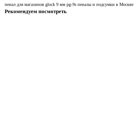
пенал
для
магазинов
glock
9
мм
pg-9s
пеналы
и
подсумки
в Москве
Рекомендуем посмотреть
Пенал для магазинов Glock 9 мм PG-9
Нет в наличии
5200 р
Закончился